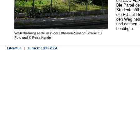
die CDU-Frak
Die Partei d
Studentenfüh
die FU auf 
den Weg nebe
und dessen 
benötigte.
Weiterbildungszentrum in der Otto-von-Simson-Straße 13,
Foto und © Petra Kende
Literatur
|
zurück: 1989-2004