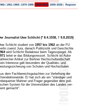
1960
|
1961-1969
|
1970-1988
|
1989-2004
|
2005-2026
|
Register
er Journalist Uwe Schlicht (* 8.4.1938, † 9.8.2019)
we Schlicht studiert von
1957 bis 1962
an der FU
erlin zuerst Jura, danach Publizistik und Geschichte.
964
wird Schlicht Redakteur beim Tagesspiegel. Ab
971
leitet er das Bildungsressort. Schlicht ist Autor
ahlreicher Artikel zur Berliner Hochschullandschaft.
ein Interesse galt besonders der Qualitäts- und
eistungssicherung von Schulen und Hochschulen.
us dem Fachbereichsgutachten zur Verleihung der
hrendoktorwürde: Er hat sich als ein "ständiger und
nbequemer Mahner und Frager gegenüber dem poli­
ischen System für die Universitäten des Landes ver­
ient gemacht".