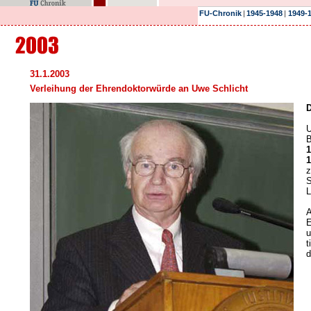
FU-Chronik
|
1945-1948
|
1949-
31.1.2003
Verleihung der Ehrendoktorwürde an Uwe Schlicht
D
U
B
1
1
z
S
L
A
E
u
t
d