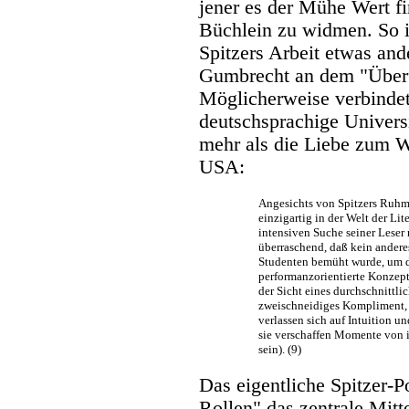
jener es der Mühe Wert fi
Büchlein zu widmen. So i
Spitzers Arbeit etwas and
Gumbrecht an dem "Überfli
Möglicherweise verbindet
deutschsprachige Univers
mehr als die Liebe zum W
USA:
Angesichts von Spitzers Ruhm,
einzigartig in der Welt der Li
intensiven Suche seiner Leser n
überraschend, daß kein andere
Studenten bemüht wurde, um di
performanzorientierte Konzept 
der Sicht eines durchschnittlic
zweischneidiges Kompliment, j
verlassen sich auf Intuition und
sie verschaffen Momente von in
sein). (9)
Das eigentliche Spitzer-Po
Rollen" das zentrale Mitt